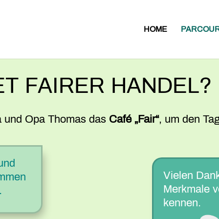
HOME
PARCOU
T FAIRER HANDEL?
a und Opa Thomas das
Café „Fair“
, um den Ta
 und
Vielen Dank.
tammen
Merkmale v
.
kennen.